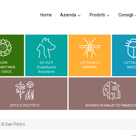
Home
Azienda
Prodotti
Consigli
CURA
GO OUT!
LOTTA ALLE
LOTTA 
SANITARIA
Disabituanti
ZANZARE
INSET
 VERDE
Repellenti
ORTO E FRUTTETO
AVVERSITÀ MALATTIE PARASSIT
di San Pietro