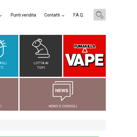
Punti vendita
Contatti
F.A.Q.
AGLI
LOTTA AI
TI
TOPI
I
NEWS E CONSIGLI