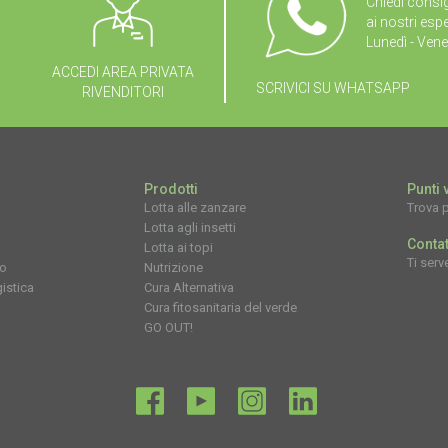
Chiedi consig
ai nostri espe
Lunedì - Vene
ACCEDI AREA PRIVATA
SCRIVICI SU WHATSAPP
RIVENDITORI
Prodotti
Punti 
Lotta alle zanzare
Trova p
Lotta agli insetti
Contat
Lotta ai topi
Ti serv
po
Nutrizione
istica
Cura Alternativa
Cura fitosanitaria del verde
GO OUT!