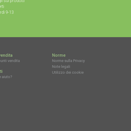
li sui prodotti
rti
rdì 9-13
vendita
Norme
unti vendita
Norme sulla Privacy
Note legali
ti
Utilizzo dei cookie
e aiuto?