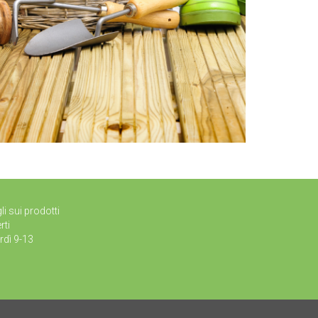
li sui prodotti
rti
rdì 9-13