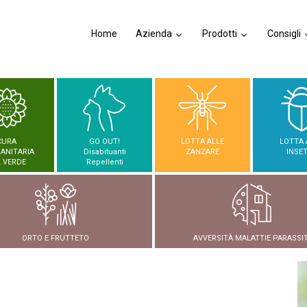
Home
Azienda
Prodotti
Consigli
CURA
GO OUT!
LOTTA ALLE
LOTTA 
SANITARIA
Disabituanti
ZANZARE
INSET
 VERDE
Repellenti
ORTO E FRUTTETO
AVVERSITÀ MALATTIE PARASSIT