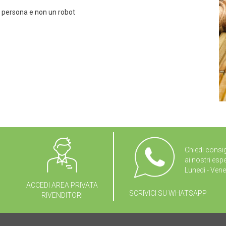
a persona e non un robot
Chiedi consig
ai nostri espe
Lunedì - Vene
ACCEDI AREA PRIVATA
SCRIVICI SU WHATSAPP
RIVENDITORI