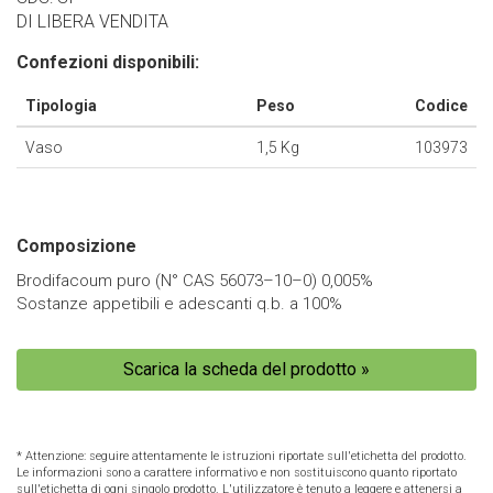
DI LIBERA VENDITA
Confezioni disponibili:
Tipologia
Peso
Codice
Vaso
1,5 Kg
103973
Composizione
Brodifacoum puro (N° CAS 56073–10–0) 0,005%
Sostanze appetibili e adescanti q.b. a 100%
Scarica la scheda del prodotto »
* Attenzione: seguire attentamente le istruzioni riportate sull'etichetta del prodotto.
Le informazioni sono a carattere informativo e non sostituiscono quanto riportato
sull'etichetta di ogni singolo prodotto. L'utilizzatore è tenuto a leggere e attenersi a