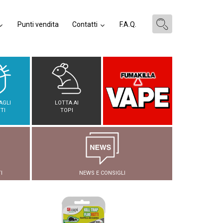
Punti vendita
Contatti
F.A.Q.
AGLI
LOTTA AI
TI
TOPI
I
NEWS E CONSIGLI