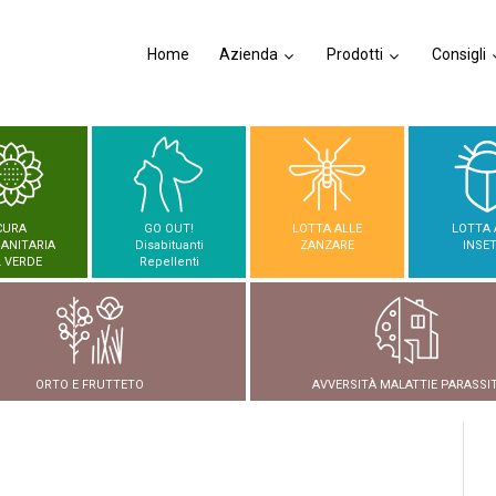
Home
Azienda
Prodotti
Consigli
CURA
GO OUT!
LOTTA ALLE
LOTTA 
SANITARIA
Disabituanti
ZANZARE
INSET
 VERDE
Repellenti
ORTO E FRUTTETO
AVVERSITÀ MALATTIE PARASSIT