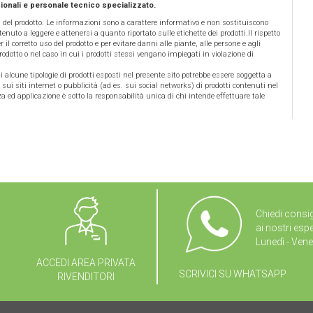
ionali e personale tecnico specializzato.
a del prodotto. Le informazioni sono a carattere informativo e non sostituiscono
tenuto a leggere e attenersi a quanto riportato sulle etichette dei prodotti.Il rispetto
 il corretto uso del prodotto e per evitare danni alle piante, alle persone e agli
odotto o nel caso in cui i prodotti stessi vengano impiegati in violazione di
 di alcune tipologie di prodotti esposti nel presente sito potrebbe essere soggetta a
 sui siti internet o pubblicità (ad es. sui social networks) di prodotti contenuti nel
a ed applicazione è sotto la responsabilità unica di chi intende effettuare tale
Chiedi consig
ai nostri espe
Lunedì - Vene
ACCEDI AREA PRIVATA
SCRIVICI SU WHATSAPP
RIVENDITORI