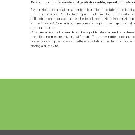
Comunicazione riservata ad Agenti di vendita, operatori profess
* Attenzione: seguire attentamente le istruzioni riportate sull'etichett
quanto riportato sull'etichetta di ogni singolo prodotto. L'utilizzatore è 
delle istruzioni riportate sulle etichette della confezione è essenziale per
animali. Zapi SpA declina ogni responsabilità per l'uso improprio del pr
qualsiasi norma.
Si fa presente a tutti i rivenditori che la pubblicità e la vendita on line
specifiche norme e restrizioni. Al fine di effettuare vendite a distanza o
presente catalogo, è necessario attenersi a tali norme, la cui conoscenz
tipologia di attività.