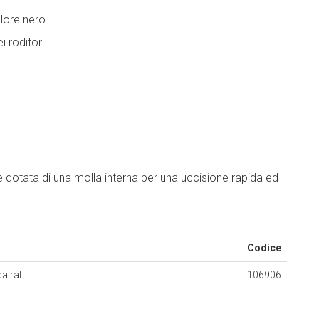
colore nero
i roditori
è dotata di una molla interna per una uccisione rapida ed
Codice
 ratti
106906