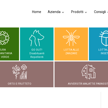
Home
Azienda
Prodotti
Consigli
CURA
GO OUT!
LOTTA ALLE
LOTTA 
SANITARIA
Disabituanti
ZANZARE
INSET
 VERDE
Repellenti
ORTO E FRUTTETO
AVVERSITÀ MALATTIE PARASSIT