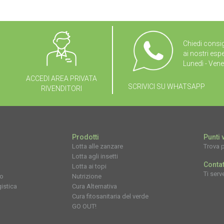
Chiedi consig
ai nostri espe
Lunedì - Vene
ACCEDI AREA PRIVATA
SCRIVICI SU WHATSAPP
RIVENDITORI
Prodotti
Punti 
Lotta alle zanzare
Trova p
Lotta agli insetti
Contat
Lotta ai topi
Ti serv
po
Nutrizione
istica
Cura Alternativa
Cura fitosanitaria del verde
GO OUT!