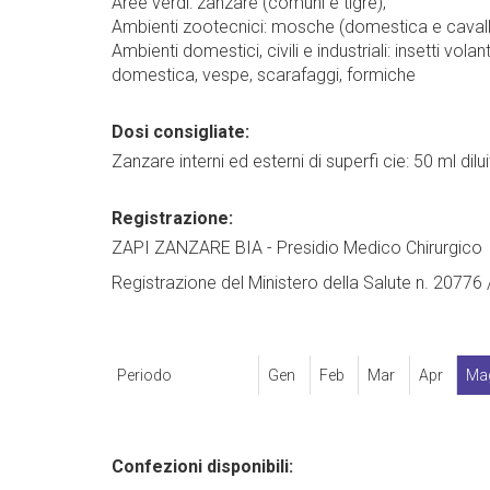
Aree verdi: zanzare (comuni e tigre);
Ambienti zootecnici: mosche (domestica e cavall
Ambienti domestici, civili e industriali: insetti vol
domestica, vespe, scarafaggi, formiche
Dosi consigliate:
Zanzare interni ed esterni di superfi cie: 50 ml diluit
Registrazione:
ZAPI ZANZARE BIA - Presidio Medico Chirurgico
Registrazione del Ministero della Salute n. 20776
Periodo
Gen
Feb
Mar
Apr
Ma
Confezioni disponibili: