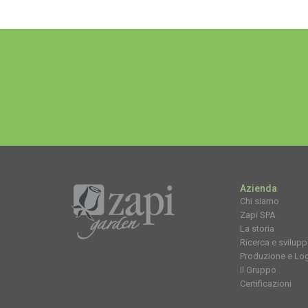
Azienda
Chi siamo
Zapi SPA
La storia
Ricerca e svilup
Produzione e Log
Il Gruppo
Certificazioni