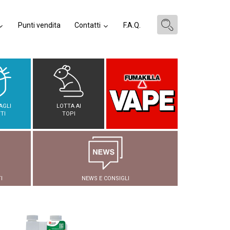
Punti vendita
Contatti
F.A.Q.
AGLI
LOTTA AI
TI
TOPI
I
NEWS E CONSIGLI