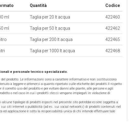
ormato
Quantità
Codice
00 ml
Taglia per 20 lt acqua
422460
50 ml
Taglia per 50 lt acqua
422462
litro
Taglia per 200 lt acqua
422465
itri
Taglia per 1000 lt acqua
422468
ionali e personale tecnico specializzato.
a del prodotto. Le informazioni sono a carattere informativo e non sostituiscono
tenuto a leggere e attenersi a quanto riportato sulle etichette dei prodotti.Il rispetto
 il corretto uso del prodotto e per evitare danni alle piante, alle persone e agli
odotto o nel caso in cui i prodotti stessi vengano impiegati in violazione di
 di alcune tipologie di prodotti esposti nel presente sito potrebbe essere soggetta a
 sui siti internet o pubblicità (ad es. sui social networks) di prodotti contenuti nel
a ed applicazione è sotto la responsabilità unica di chi intende effettuare tale