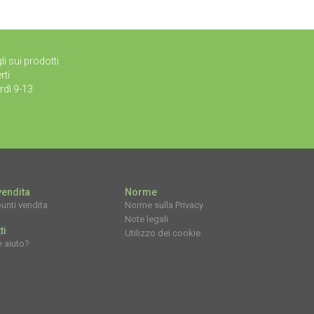
li sui prodotti
rti
rdì 9-13
vendita
Norme
unti vendita
Norme sulla Privacy
Note legali
ti
Utilizzo dei cookie
e aiuto?