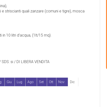
ina);
anti e striscianti quali zanzare (comuni e tigre), mosca
i in 10 litri d’acqua, (1lt/15 mq).
 / SDS: si / DI LIBERA VENDITA
g
Giu
Lug
Ago
Set
Ott
Nov
Dic