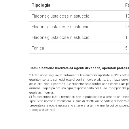
Tipologia
F
Flacone giusta dose in astuccio
1
Flacone giusta dose in astuccio
2
Flacone giusta dose in astuccio
1 
Tanica
5 l
Comunicazione riservata ad Agenti di vendita, operatori profess
* Attenzione: seguire attentamente le istruzioni riportate sull'etichett
quanto riportato sull'etichetta di ogni singolo prodotto. L'utilizzatore è 
delle istruzioni riportate sulle etichette della confezione è essenziale per
animali. Zapi SpA declina ogni responsabilità per l'uso improprio del pr
qualsiasi norma.
Si fa presente a tutti i rivenditori che la pubblicità e la vendita on line
specifiche norme e restrizioni. Al fine di effettuare vendite a distanza o
presente catalogo, è necessario attenersi a tali norme, la cui conoscenz
tipologia di attività.