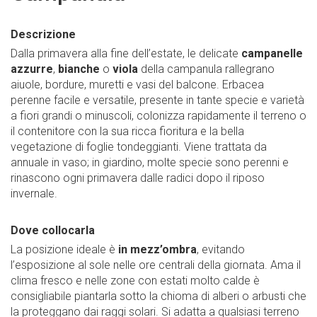
Descrizione
Dalla primavera alla fine dell’estate, le delicate
campanelle
azzurre
,
bianche
o
viola
della campanula rallegrano
aiuole, bordure, muretti e vasi del balcone. Erbacea
perenne facile e versatile, presente in tante specie e varietà
a fiori grandi o minuscoli, colonizza rapidamente il terreno o
il contenitore con la sua ricca fioritura e la bella
vegetazione di foglie tondeggianti. Viene trattata da
annuale in vaso; in giardino, molte specie sono perenni e
rinascono ogni primavera dalle radici dopo il riposo
invernale.
Dove collocarla
La posizione ideale è
in mezz’ombra
, evitando
l’esposizione al sole nelle ore centrali della giornata. Ama il
clima fresco e nelle zone con estati molto calde è
consigliabile piantarla sotto la chioma di alberi o arbusti che
la proteggano dai raggi solari. Si adatta a qualsiasi terreno