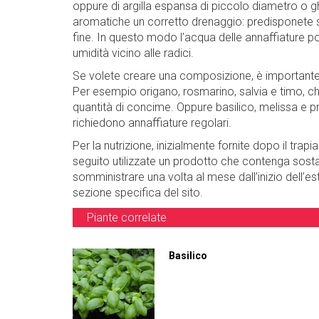
oppure di argilla espansa di piccolo diametro o gh
aromatiche un corretto drenaggio: predisponete sul
fine. In questo modo l’acqua delle annaffiature po
umidità vicino alle radici.
Se volete creare una composizione, è important
Per esempio origano, rosmarino, salvia e timo, 
quantità di concime. Oppure basilico, melissa e
richiedono annaffiature regolari.
Per la nutrizione, inizialmente fornite dopo il trapi
seguito utilizzate un prodotto che contenga sost
somministrare una volta al mese dall’inizio dell’est
sezione specifica del sito.
Piante correlate
Basilico