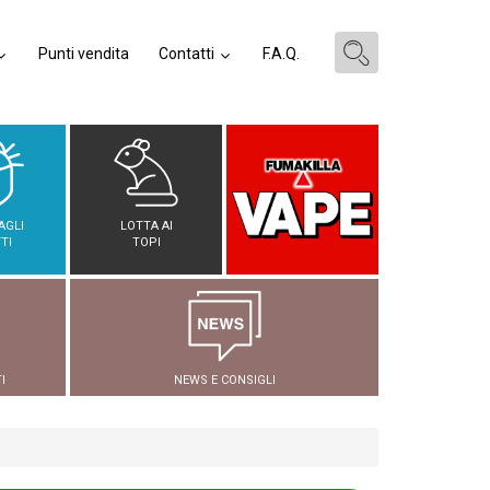
Punti vendita
Contatti
F.A.Q.
AGLI
LOTTA AI
TI
TOPI
I
NEWS E CONSIGLI