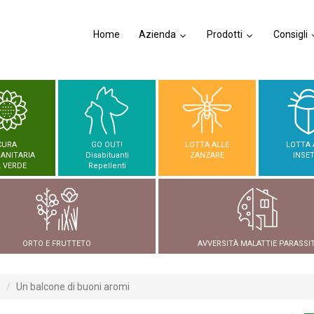
Home
Azienda
Prodotti
Consigli
CURA
GO OUT!
LOTTA ALLE
LOTTA 
SANITARIA
Disabituanti
ZANZARE
INSET
 VERDE
Repellenti
ORTO E FRUTTETO
AVVERSITÀ MALATTIE PARASSIT
o
Un balcone di buoni aromi