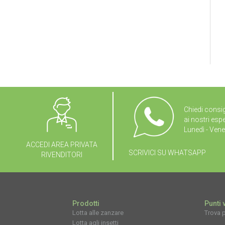
Chiedi consig
ai nostri espe
Lunedì - Vene
ACCEDI AREA PRIVATA
SCRIVICI SU WHATSAPP
RIVENDITORI
Prodotti
Punti 
Lotta alle zanzare
Trova p
Lotta agli insetti