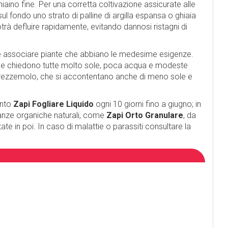
iaino fine. Per una corretta coltivazione assicurate alle
 fondo uno strato di palline di argilla espansa o ghiaia
trà defluire rapidamente, evitando dannosi ristagni di
e associare piante che abbiano le medesime esigenze.
che chiedono tutte molto sole, poca acqua e modeste
 prezzemolo, che si accontentano anche di meno sole e
anto
Zapi Fogliare Liquido
ogni 10 giorni fino a giugno; in
anze organiche naturali, come
Zapi Orto Granulare
, da
ate in poi. In caso di malattie o parassiti consultare la