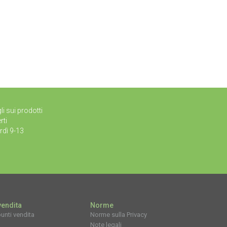
li sui prodotti
rti
rdì 9-13
vendita
Norme
unti vendita
Norme sulla Privacy
Note legali