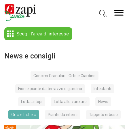
Scegli l'area di interesse
News e consigli
Concimi Granulari - Orto e Giardino
Fiori e piante da terrazzo e giardino
Infestanti
Lotta ai topi
Lotta alle zanzare
News
Orto e frutteto
Piante da interni
Tappeto erboso